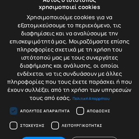
CISA ASTRAL TEKNO
ΚΥΛΙΝΔΡΟΣ CISA
χρησιμοποιεί cookies
ASTRAL TEKNO
Χρησιμοποιούμε cookies για να
Βάρος: 0.5 kg
εξατομικεύσουμε το περιεχόμενο, τις
διαφημίσεις και να αναλύσουμε την
επισκεψιμότητά μας. Μοιραζόμαστε επίσης
από
πληροφορίες σχετικά με τη χρήση του
70,00
€
Σύγκριση
ιστότοπού μας με τους συνεργάτες
Προσθήκη στο
διαφήμισης και ανάλυσης, οι οποίοι
καλάθι
ενδέχεται να τις συνδυάσουν με άλλες
πληροφορίες που τους έχετε παράσχει ή που
έχουν συλλέξει από τη χρήση των υπηρεσιών
τους από εσάς.
Πολιτική Απορρήτου
ΑΠΟΛΎΤΩΣ ΑΠΑΡΑΊΤΗΤΑ
ΑΠΌΔΟΣΗΣ
ΣΤΌΧΕΥΣΗΣ
ΛΕΙΤΟΥΡΓΙΚΌΤΗΤΑΣ