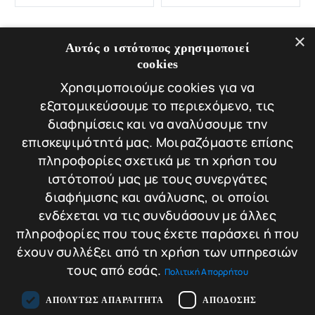
×
Αυτός ο ιστότοπος χρησιμοποιεί
cookies
Χρησιμοποιούμε cookies για να
Tigersafes HS70
Tigersafes HS85
εξατομικεύσουμε το περιεχόμενο, τις
Χρηματοκιβώτιο
Χρηματοκιβώτιο
Tigersafes HS70
Tigersafes HS85
διαφημίσεις και να αναλύσουμε την
Βάρος: 370 kg
Βάρος: 476 kg
επισκεψιμότητά μας. Μοιραζόμαστε επίσης
πληροφορίες σχετικά με τη χρήση του
Διαστάσεις: 70 × 60
Διαστάσεις: 85 × 60
ιστότοπού μας με τους συνεργάτες
× 55 cm
× 55 cm
διαφήμισης και ανάλυσης, οι οποίοι
ενδέχεται να τις συνδυάσουν με άλλες
πληροφορίες που τους έχετε παράσχει ή που
έχουν συλλέξει από τη χρήση των υπηρεσιών
1.960,00
€
2.170,00
€
Σύγκριση
Σύγκριση
τους από εσάς.
Πολιτική Απορρήτου
Προσθήκη στο
Προσθήκη στο
καλάθι
καλάθι
ΑΠΟΛΎΤΩΣ ΑΠΑΡΑΊΤΗΤΑ
ΑΠΌΔΟΣΗΣ