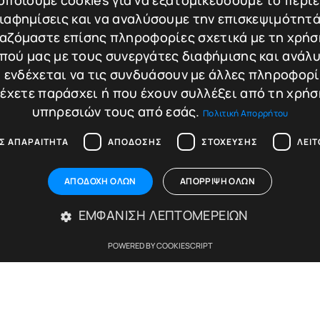
ποιούμε cookies για να εξατομικεύσουμε το περι
διαφημίσεις και να αναλύσουμε την επισκεψιμότητά
ς: 23 × 35 × 23 cm
Διαστάσεις: 29 × 41 × 28 
αζόμαστε επίσης πληροφορίες σχετικά με τη χρήσ
πού μας με τους συνεργάτες διαφήμισης και ανάλυ
 ενδέχεται να τις συνδυάσουν με άλλες πληροφορ
599,00
€
699,
 έχετε παράσχει ή που έχουν συλλέξει από τη χρήσ
η
Σύγκριση
υπηρεσιών τους από εσάς.
Πολιτική Απορρήτου
σθήκη στο καλάθι
Προσθήκη στο καλ
Σ ΑΠΑΡΑΊΤΗΤΑ
ΑΠΌΔΟΣΗΣ
ΣΤΌΧΕΥΣΗΣ
ΛΕΙ
ΑΠΟΔΟΧΉ ΌΛΩΝ
ΑΠΌΡΡΙΨΗ ΌΛΩΝ
ΕΜΦΆΝΙΣΗ ΛΕΠΤΟΜΕΡΕΙΏΝ
POWERED BY COOKIESCRIPT
Απολύτως απαραίτητα
Απόδοσης
Στόχευσης
Λειτουργικότητας
ίες του ιστότοπου, όπως τη σύνδεση χρήστη και τη διαχείριση λογαριασμού. Ο ιστ