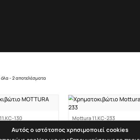
όλα - 2 αποτελέσματα
1.KC-130
Mottura 11.KC-233
κιβώτιο MOTTURA
Χρηματοκιβώτιο Mottur
Αυτός ο ιστότοπος χρησιμοποιεί cookies
11.KC 233
 kg
Βάρος: 51 kg