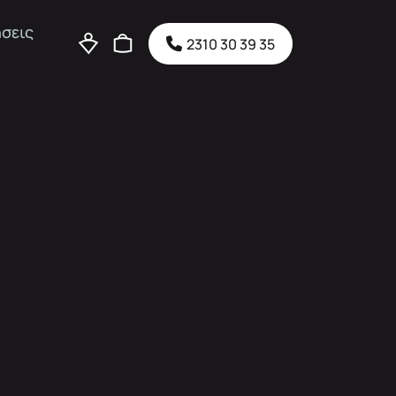
σεις
2310 30 39 35