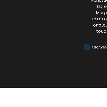
Χρησιμο
τις 
Διαστάσει
Μοιρ
Πιστοποιημένο
ιστότο
Ναι
οποίοι
τους
Σύγκρισ
Μέγεθος Χρηματοκιβωτίου
Προ
ΑΠΟΛΎΤΩ
0-40 εκ.
Τα απολύτως απαραίτητα cookies επιτρέπουν βασικές λειτουργ
απολύτως απαραίτητα cookies.