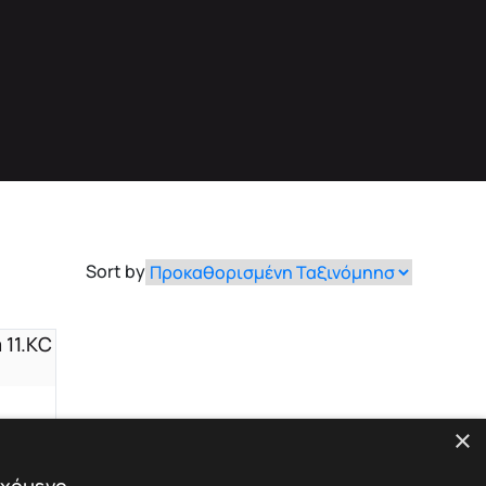
Sort by
a
×