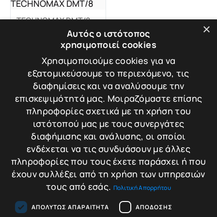
TECHNOMAX DMT/8
×
Χρηματοκιβώτιο
Αυτός ο ιστότοπος
TECHNOMAX
χρησιμοποιεί cookies
DMT/8
Βάρος: 56 kg
Χρησιμοποιούμε cookies για να
εξατομικεύσουμε το περιεχόμενο, τις
Διαστάσεις: 61 × 43
διαφημίσεις και να αναλύσουμε την
× 40 cm
επισκεψιμότητά μας. Μοιραζόμαστε επίσης
πληροφορίες σχετικά με τη χρήση του
ιστότοπού μας με τους συνεργάτες
699,00
€
Σύγκριση
διαφήμισης και ανάλυσης, οι οποίοι
ενδέχεται να τις συνδυάσουν με άλλες
Προσθήκη στο
πληροφορίες που τους έχετε παράσχει ή που
καλάθι
έχουν συλλέξει από τη χρήση των υπηρεσιών
τους από εσάς.
Πολιτική Απορρήτου
ΑΠΟΛΎΤΩΣ ΑΠΑΡΑΊΤΗΤΑ
ΑΠΌΔΟΣΗΣ