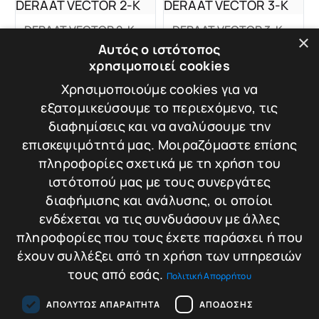
DERAAT VECTOR 2-K
DERAAT VECTOR 3-K
×
Χρηματοκιβώτιο
Χρηματοκιβώτιο
Αυτός ο ιστότοπος
DERAAT VECTOR 2-
DERAAT VECTOR 3-
χρησιμοποιεί cookies
K
K
Βάρος: 52 kg
Βάρος: 64 kg
Χρησιμοποιούμε cookies για να
εξατομικεύσουμε το περιεχόμενο, τις
Διαστάσεις: 45 × 45
Διαστάσεις: 60 × 45
διαφημίσεις και να αναλύσουμε την
× 39 cm
× 39 cm
επισκεψιμότητά μας. Μοιραζόμαστε επίσης
πληροφορίες σχετικά με τη χρήση του
ιστότοπού μας με τους συνεργάτες
549,00
€
649,00
€
Σύγκριση
Σύγκριση
διαφήμισης και ανάλυσης, οι οποίοι
ενδέχεται να τις συνδυάσουν με άλλες
Προσθήκη στο
Προσθήκη στο
πληροφορίες που τους έχετε παράσχει ή που
καλάθι
καλάθι
έχουν συλλέξει από τη χρήση των υπηρεσιών
τους από εσάς.
Πολιτική Απορρήτου
ΑΠΟΛΎΤΩΣ ΑΠΑΡΑΊΤΗΤΑ
ΑΠΌΔΟΣΗΣ