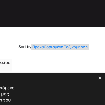
Sort by
×
εχόμενο,
 μας.
η του
cm