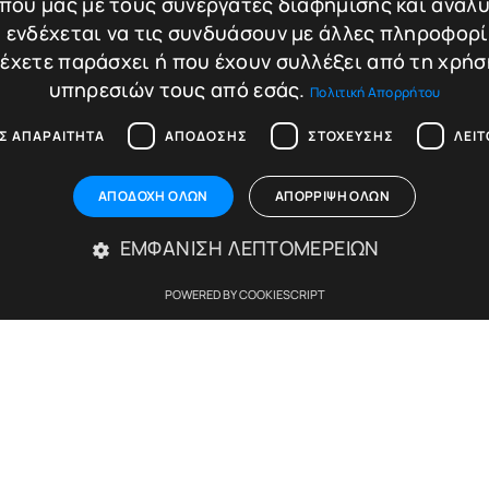
πού μας με τους συνεργάτες διαφήμισης και ανάλυ
 ενδέχεται να τις συνδυάσουν με άλλες πληροφορ
 έχετε παράσχει ή που έχουν συλλέξει από τη χρήσ
85,00
€
89,
υπηρεσιών τους από εσάς.
Πολιτική Απορρήτου
η
Σύγκριση
σθήκη στο καλάθι
Προσθήκη στο καλ
Σ ΑΠΑΡΑΊΤΗΤΑ
ΑΠΌΔΟΣΗΣ
ΣΤΌΧΕΥΣΗΣ
ΛΕΙ
ΑΠΟΔΟΧΉ ΌΛΩΝ
ΑΠΌΡΡΙΨΗ ΌΛΩΝ
ΕΜΦΆΝΙΣΗ ΛΕΠΤΟΜΕΡΕΙΏΝ
POWERED BY COOKIESCRIPT
Απολύτως απαραίτητα
Απόδοσης
Στόχευσης
Λειτουργικότητας
ίες του ιστότοπου, όπως τη σύνδεση χρήστη και τη διαχείριση λογαριασμού. Ο ιστ
Περιγραφή