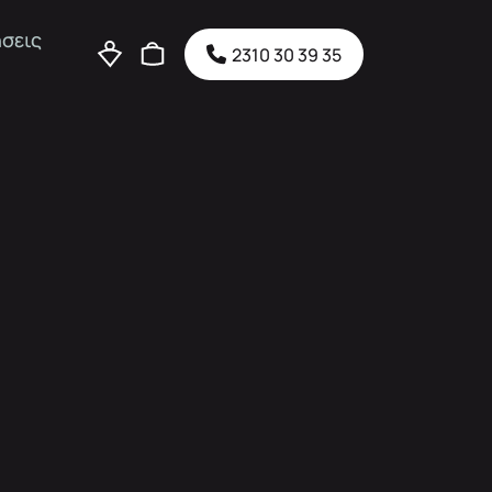
σεις
2310 30 39 35