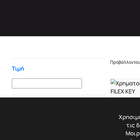
Προβάλλονται 
Τιμή
FILEX KEY
Κατασκευαστής
Χρηματο
Ξενοδοχε
Χρησιμο
FILEX
Βάρος: 6.
τις 
Μοιρ
Διαστάσει