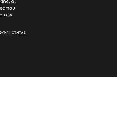
σης, οι
ίες που
η των
00
€
άθι
ΤΟΥΡΓΙΚΌΤΗΤΑΣ
ότοπος δεν μπορεί να χρησιμοποιηθεί σωστά χωρίς τα