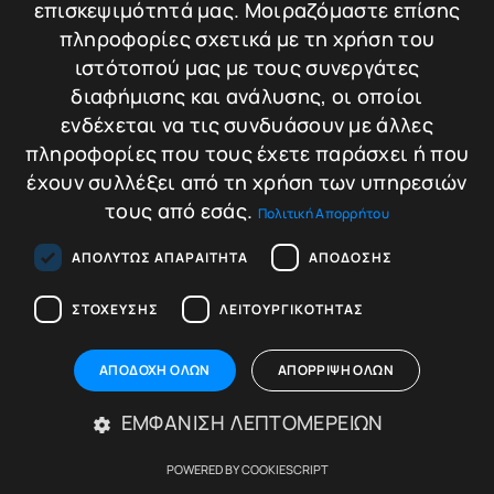
επισκεψιμότητά μας. Μοιραζόμαστε επίσης
Προσθήκη στο
πληροφορίες σχετικά με τη χρήση του
καλάθι
ιστότοπού μας με τους συνεργάτες
270,00
€
Σύγκριση
διαφήμισης και ανάλυσης, οι οποίοι
ενδέχεται να τις συνδυάσουν με άλλες
Προσθήκη στο
πληροφορίες που τους έχετε παράσχει ή που
καλάθι
έχουν συλλέξει από τη χρήση των υπηρεσιών
τους από εσάς.
Πολιτική Απορρήτου
ΑΠΟΛΎΤΩΣ ΑΠΑΡΑΊΤΗΤΑ
ΑΠΌΔΟΣΗΣ
ΣΤΌΧΕΥΣΗΣ
ΛΕΙΤΟΥΡΓΙΚΌΤΗΤΑΣ
DERAAT DRS Global 1-K
Χρηματοκιβώτιο
DERAAT DRS Global 2-
DERAAT DRS Global
ΑΠΟΔΟΧΉ ΌΛΩΝ
ΑΠΌΡΡΙΨΗ ΌΛΩΝ
K
1-K
Χρηματοκιβώτιο
Βάρος: 16 kg
DERAAT DRS Global
ΕΜΦΆΝΙΣΗ ΛΕΠΤΟΜΕΡΕΙΏΝ
2-K
Διαστάσεις: 26 × 30
Βάρος: 29 kg
POWERED BY COOKIESCRIPT
× 22 cm