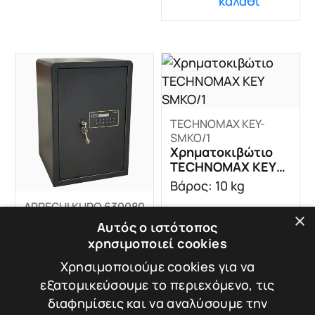
καλάθι
TECHNOMAX KEY-
SMKO/1
Χρηματοκιβώτιο
TECHNOMAX KEY
SMKO/1
Βάρος: 10 kg
ARREGUI KURO 630080
Διαστάσεις: 22 × 28
×
Χρηματοκιβώτιο
Αυτός ο ιστότοπος
× 15 cm
ARREGUI KURO
χρησιμοποιεί cookies
630080
Βάρος: 20.7 kg
Χρησιμοποιούμε cookies για να
εξατομικεύσουμε το περιεχόμενο, τις
Διαστάσεις: 52 × 35
189,00
€
διαφημίσεις και να αναλύσουμε την
× 36 cm
Σύγκριση