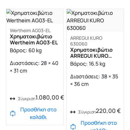
Wertheim AG03-EL
Χρηματοκιβώτιο
ARREGUI KURO
Wertheim AG03-EL
630060
Χρηματοκιβώτιο
Βάρος: 60 kg
ARREGUI KURO
630060
Διαστάσεις: 28 × 40
Βάρος: 16.5 kg
× 31 cm
Διαστάσεις: 38 × 35
× 36 cm
1.080,00
€
Σύγκριση
Προσθήκη στο
220,00
€
Σύγκριση
καλάθι
Προσθήκη στο