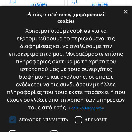
καλάθι
καλάθι
×
Αυτός ο ιστότοπος χρησιμοποιεί
cookies
Χρησιμοποιούμε cookies για να
εξατομικεύσουμε το περιεχόμενο, τις
διαφημίσεις και να αναλύσουμε την
επισκεψιμότητά μας. Μοιραζόμαστε επίσης
πληροφορίες σχετικά με τη χρήση του
ιστότοπού μας με τους συνεργάτες
διαφήμισης και ανάλυσης, οι οποίοι
ενδέχεται να τις συνδυάσουν με άλλες
TECHNOMAX GOLD
πληροφορίες που τους έχετε παράσχει ή που
GMD/7
έχουν συλλέξει από τη χρήση των υπηρεσιών
Χρηματοκιβώτιο
τους από εσάς.
Πολιτική Απορρήτου
TECHNOMAX
GOLD GMD/7
Βάρος: 61 kg
ΑΠΟΛΎΤΩΣ ΑΠΑΡΑΊΤΗΤΑ
ΑΠΌΔΟΣΗΣ
Διαστάσεις: 49 × 43