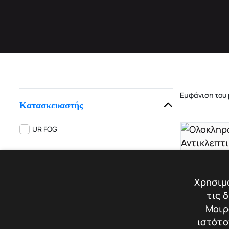
Εμφάνιση του
Κατασκευαστής
UR FOG
URFOG AJA
Χρησιμο
URFOG A
τις 
MODULAR
Βάρος: 12
Μοιρ
ιστότο