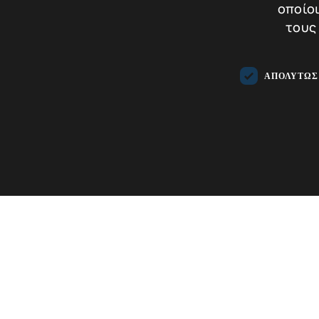
οποίοι
τους
Σύγκρισ
Προ
ΑΠΟΛΎΤΩΣ
Τα απολύτως απαραίτητα cookies επιτρέπουν βασικές λειτουργ
απολύτως απαραίτητα cookies.
Προμηθευτής
Ονοματεπώνυμο
Λήξη
Πεδίο
/
συνεδρία
PHPSESSID