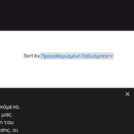
Sort by
×
εχόμενο,
 μας.
η του
σης, οι