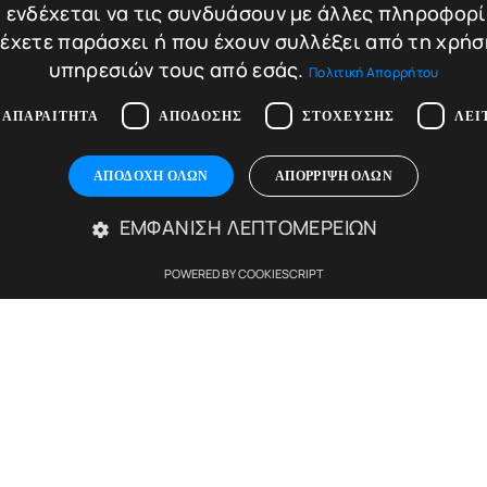
 ενδέχεται να τις συνδυάσουν με άλλες πληροφορ
 έχετε παράσχει ή που έχουν συλλέξει από τη χρήσ
1.250,00
€
η
υπηρεσιών τους από εσάς.
Πολιτική Απορρήτου
σθήκη στο καλάθι
 ΑΠΑΡΑΊΤΗΤΑ
ΑΠΌΔΟΣΗΣ
ΣΤΌΧΕΥΣΗΣ
ΛΕΙ
ΑΠΟΔΟΧΉ ΌΛΩΝ
ΑΠΌΡΡΙΨΗ ΌΛΩΝ
ΕΜΦΆΝΙΣΗ ΛΕΠΤΟΜΕΡΕΙΏΝ
POWERED BY COOKIESCRIPT
Απολύτως απαραίτητα
Απόδοσης
Στόχευσης
Λειτουργικότητας
ίες του ιστότοπου, όπως τη σύνδεση χρήστη και τη διαχείριση λογαριασμού. Ο ιστ
Περιγραφή