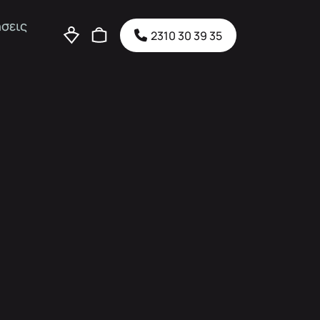
σεις
2310 30 39 35