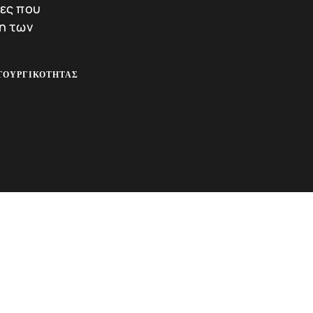
ίες που
η των
ΤΟΥΡΓΙΚΌΤΗΤΑΣ
ότοπος δεν μπορεί να χρησιμοποιηθεί σωστά χωρίς τα