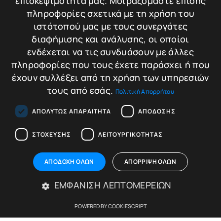
420,00
€
επισκεψιμότητά μας. Μοιραζόμαστε επίσης
Σύγκριση
πληροφορίες σχετικά με τη χρήση του
Προσθήκη στο
ιστότοπού μας με τους συνεργάτες
καλάθι
διαφήμισης και ανάλυσης, οι οποίοι
ενδέχεται να τις συνδυάσουν με άλλες
πληροφορίες που τους έχετε παράσχει ή που
έχουν συλλέξει από τη χρήση των υπηρεσιών
τους από εσάς.
Πολιτική Απορρήτου
ΑΠΟΛΎΤΩΣ ΑΠΑΡΑΊΤΗΤΑ
ΑΠΌΔΟΣΗΣ
ΣΤΌΧΕΥΣΗΣ
ΛΕΙΤΟΥΡΓΙΚΌΤΗΤΑΣ
ΑΠΟΔΟΧΉ ΌΛΩΝ
ΑΠΌΡΡΙΨΗ ΌΛΩΝ
NEWSLETTER
ΕΜΦΆΝΙΣΗ ΛΕΠΤΟΜΕΡΕΙΏΝ
Εγγραφείτε στο newsletter μας
POWERED BY COOKIESCRIPT
για να λαμβάνετε νέες προσφορές