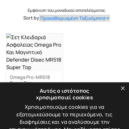
Εμφάνιση του μοναδικού αποτελέσματος
Sort by
Omega Pro-MR518
Super Top
×
Σετ Κλειδαριά
Αυτός ο ιστότοπος
Ασφαλείας Omega
χρησιμοποιεί cookies
Pro Και Μαγνητικό
Βάρος: 3.1 kg
Defender Disec
Χρησιμοποιούμε cookies για να
MR518 Super Top
εξατομικεύσουμε το περιεχόμενο, τις
διαφημίσεις και να αναλύσουμε την