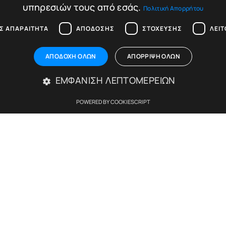
σθήκη στο καλάθι
υπηρεσιών τους από εσάς.
Πολιτική Απορρήτου
Σ ΑΠΑΡΑΊΤΗΤΑ
ΑΠΌΔΟΣΗΣ
ΣΤΌΧΕΥΣΗΣ
ΛΕΙ
ΑΠΟΔΟΧΉ ΌΛΩΝ
ΑΠΌΡΡΙΨΗ ΌΛΩΝ
ΕΜΦΆΝΙΣΗ ΛΕΠΤΟΜΕΡΕΙΏΝ
POWERED BY COOKIESCRIPT
Απολύτως απαραίτητα
Απόδοσης
Στόχευσης
Λειτουργικότητας
ίες του ιστότοπου, όπως τη σύνδεση χρήστη και τη διαχείριση λογαριασμού. Ο ιστ
Περιγραφή
Cookie που δημιουργείται από εφαρμογές που βασ
για ένα αναγνωριστικό γενικού σκοπού που χρησιμ