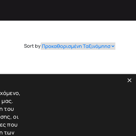
Sort by
×
εχόμενο,
 μας.
η του
σης, οι
ίες που
η των