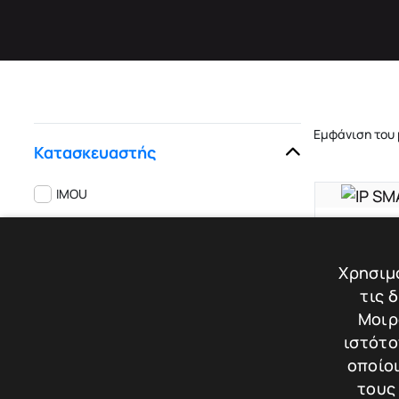
Εμφάνιση του
Κατασκευαστής
IMOU
IP SMAR
Χρησιμο
Βάρος: 0.
τις 
Μοιρ
ιστότο
οποίοι
Σύγκρισ
τους