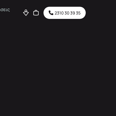
σεις
2310 30 39 35