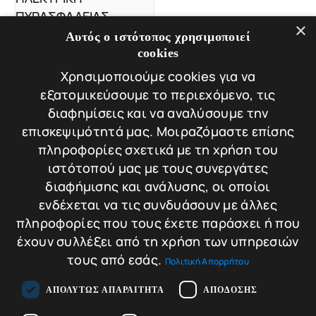
×
Αυτός ο ιστότοπος χρησιμοποιεί
cookies
CISA 13110
ΚΛΕΙΔΑΡΙΑ
Χρησιμοποιούμε cookies για να
ΗΛΕΚΤΡΙΚΗ
εξατομικεύσουμε το περιεχόμενο, τις
ΠΥΡΑΣΦΑΛΕΙΑΣ
Βάρος: 1.5 kg
διαφημίσεις και να αναλύσουμε την
CISA13110
επισκεψιμότητά μας. Μοιραζόμαστε επίσης
πληροφορίες σχετικά με τη χρήση του
ιστότοπού μας με τους συνεργάτες
120,00
€
Σύγκριση
διαφήμισης και ανάλυσης, οι οποίοι
Προσθήκη στο
ενδέχεται να τις συνδυάσουν με άλλες
καλάθι
πληροφορίες που τους έχετε παράσχει ή που
έχουν συλλέξει από τη χρήση των υπηρεσιών
τους από εσάς.
Πολιτική Απορρήτου
ΑΠΟΛΎΤΩΣ ΑΠΑΡΑΊΤΗΤΑ
ΑΠΌΔΟΣΗΣ