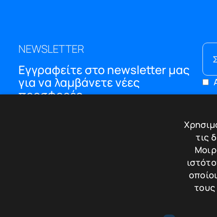
NEWSLETTER
Εγγραφείτε στο newsletter μας
για να λαμβάνετε νέες
προσφορές
ΜΕ
Χρησιμο
Η 
τις 
Bl
Μοιρ
Επ
ιστότο
οποίοι
τους