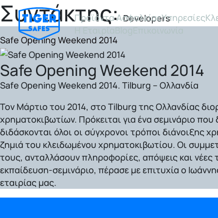
Συντάκτης:
Προϊόντα Ασφαλείας
Υπηρεσίες
Κλ
Developers
Η Εταιρία
Blog
Επικοινωνία
Safe Opening Weekend 2014
Safe Opening Weekend 2014
Safe Opening Weekend 2014. Tilburg – Ολλανδία
Τον Μάρτιο του 2014, στο
Tilburg της Ολλανδίας
διορ
χρηματοκιβωτίων.
Πρόκειται για ένα σεμινάριο που
διδάσκονται όλοι οι σύγχρονοι τρόποι διάνοιξης χ
ζημιά
του κλειδωμένου χρηματοκιβωτίου. Οι συμμε
τους, ανταλλάσουν πληροφορίες, απόψεις και νέες τ
εκπαίδευση-σεμινάριο,
πέρασε με επιτυχία ο Ιωάνν
εταιρίας μας.