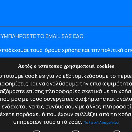
Αποδέχομαι τους
όρους χρήσης και την πολιτική α
ΝΟΥ
ΠΛΗΡΟΦΟΡΙΕΣ
Αυτός ο ιστότοπος χρησιμοποιεί cookies
ποιούμε cookies για να εξατομικεύσουμε το περι
Εταιρία
Υπηρεσίες
διαφημίσεις και να αναλύσουμε την επισκεψιμότητά
og
Πιστοποιήσεις
αζόμαστε επίσης πληροφορίες σχετικά με τη χρήσ
ικοινωνία
Πολιτική απορρήτ
πού μας με τους συνεργάτες διαφήμισης και ανάλυ
 ενδέχεται να τις συνδυάσουν με άλλες πληροφορ
Τρόποι πληρωμής
 έχετε παράσχει ή που έχουν συλλέξει από τη χρήσ
Πολιτική Επιστροφ
υπηρεσιών τους από εσάς.
Πολιτική Απορρήτου
Ακυρώσεων