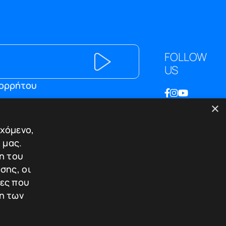
FOLLOW
US
πορρήτου
×
ΕΠΙΚΟΙΝΩΝΙΑ
εχόμενο,
Λεωφ. Κωνσταντίνου Καραμανλή
 μας.
174
η του
Τ.Κ. 542 48 - Θεσσαλονίκη
ου
σης, οι
T.+30.2310.30.39.35
ίες που
T.+30.2310.220.221
η των
E.info@tigersafes.gr
ών /