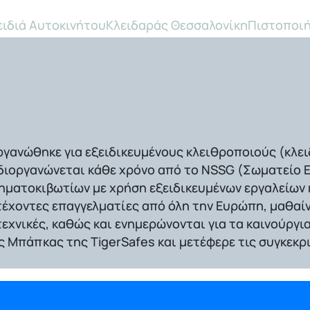
ειδιά Αυτοκινήτου
Κλειδαράς Θεσσαλονίκη
Πιστοποιή
γανώθηκε για εξειδικευμένους κλειθροποιούς (κλε
 διοργανώνεται κάθε χρόνο από το
NSSG
(Σωματείο Ε
ρηματοκιβωτίων με χρήση εξειδικευμένων εργαλείων 
τέχοντες
επαγγελματίες από όλη την Ευρώπη
, μαθαί
εχνικές, καθώς και ενημερώνονται για τα καινούργι
ης Μπάπκας της TigerSafes
και μετέφερε τις συγκεκρ